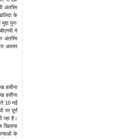
पी अंतरिम
ालिदा के
द्दा पुनः
बीएनपी ने
र अंतरिम
उचित अवसर
शेख हसीना
शेख हसीना
लते 10 मई
 पर पूर्ण
ो रहा है।
 के खिलाफ
त्याओं के