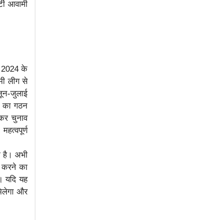
्टी आवामी
। 2024 के
मी लीग से
ून-जुलाई
दल का गठन
ोकर चुनाव
हत्वपूर्ण
ा है। अभी
ल करने का
ा। यदि यह
मिलेगा और