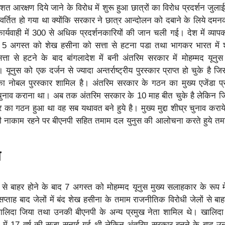
िशत आरक्षण दिये जाने के विरोध में शुरू हुआ छात्रों का विरोध प्रदर्शन जुला
परिवर्तित हो गया था क्योंकि सरकार ने छात्र आन्दोलन को दबाने के लिये दमन
्यवाही में 300 से अधिक प्रदर्शनकारियों की जान चली गई। देश में व्याप
ते 5 अगस्त को शेख हसीना को सत्ता से हटना पडा तथा भागकर भारत में 
ता से हटने के बाद बांगलादेश में बनी अंतरिम सरकार में मोहम्मद यूनुस
ूनुस को एक दर्जन से ज्यादा अन्तर्राष्ट्रीय पुरस्कार प्राप्त हो चुके है ज
ंति का नोबल पुरस्कार शामिल है। अंतरिम सरकार के गठन का मुख्य एजेंडा 
चुनाव कराना था। अब तक अंतरिम सरकार के 10 माह बीत चुके है लेकिन जिन उ
ा गठन हुआ था वह सब यथावत बने हुये है। मुख्य मुद्दा शीघ्र चुनाव कराय
ी नाकाम रहने पर बीएनपी सहित तमाम दल युनुस की आलोचना करते हुये तम
य
 बाहर होने के बाद 7 अगस्त को मोहम्मद यूनुस मुख्य सलाहकार के रूप में
 सप्ताह बाद जेलों में बंद शेख हसीना के तमाम राजनीतिक विरोधी जेलों से बा
्री खालिदा जिया तथा उनकी बीएनपी के अन्य प्रमुख नेता शामिल थे। खालिद
लों में 17 वर्ष की सजा सुनाई गई थी लेकिन अंतरिम सरकार बनने के बाद उन