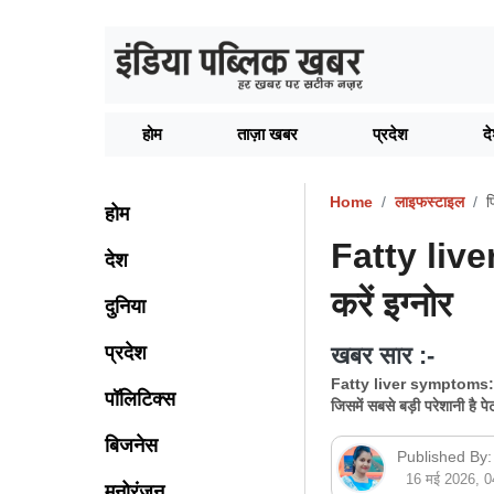
होम
ताज़ा खबर
प्रदेश
द
Home
लाइफस्टाइल
फ
होम
Fatty liver
देश
करें इग्नोर
दुनिया
प्रदेश
खबर सार :-
Fatty liver symptoms: आज
पॉलिटिक्स
जिसमें सबसे बड़ी परेशानी है 
बिजनेस
Published By:
16 मई 2026, 
मनोरंजन