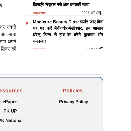
दिलाएंगे नैचुरल ग्लो और दमकती त्वचा
ाएं।
2026-07-05
लाइफस्टाइल
Manicure Beauty Tips: पार्लर जाए बिना
 कर सकते
घर पर करें मैनीक्योर-पेडीक्योर, इन आसान
अंग माना
घरेलू टिप्स से हाथ-पैर बनेंगे मुलायम और
चमकदार
 आप अपने
र लिवर की
2026-07-04
लाइफस्टाइल
Oral Cancer Research: ओरल कैंसर के
इलाज में नई उम्मीद, अल्ट्रासाउंड तकनीक से
बिना सर्जरी खत्म हो सकती हैं कैंसर सेल्स
2026-07-04
लाइफस्टाइल
esources
Policies
और पढ़ें
ePaper
Privacy Policy
IPK UP
PK National