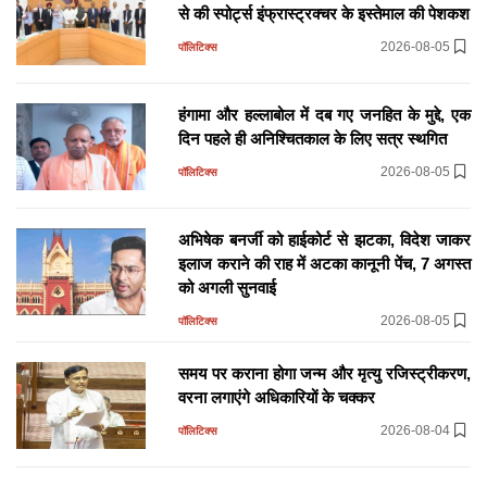
से की स्पोर्ट्स इंफ्रास्ट्रक्चर के इस्तेमाल की पेशकश
विधायक डॉ. लालाराम बैरवा ने एक दिन में दी दो बड़ी
सौगातें
2026-08-05
पॉलिटिक्स
13 hours ago
प्रदेश
हंगामा और हल्लाबोल में दब गए जनहित के मुद्दे, एक
चाकसू में कांग्रेस का शक्ति प्रदर्शन, AICC सचिव
दिन पहले ही अनिश्चितकाल के लिए सत्र स्थगित
चिरंजीव राव ने पंचायत-निकाय चुनावों को लेकर भरी
हुंकार
2026-08-05
पॉलिटिक्स
13 hours ago
प्रदेश
अभिषेक बनर्जी को हाईकोर्ट से झटका, विदेश जाकर
कैबिनेट ने असम के गुवाहाटी-तेजपुर 4-लेन
इलाज कराने की राह में अटका कानूनी पेंच, 7 अगस्त
एक्सप्रेस कॉरिडोर को दी मंजूरी, परियोजना से बढ़ेगी
को अगली सुनवाई
कनेक्टिविटी
2026-08-05
पॉलिटिक्स
14 hours ago
देश
समय पर कराना होगा जन्म और मृत्यु रजिस्ट्रीकरण,
वरना लगाएंगे अधिकारियों के चक्कर
2026-08-04
पॉलिटिक्स