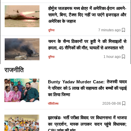
होर्मुज जलडमरू मध्य क्षेत्र में अमेरिका-ईरान आमने-
सामने, बिना, टैक्स दिए नहीं जा पाएंगे इजराइल और
अमेरिका के जहाज
7 minutes ago
दुनिया
यमन के सैन्य ठिकानों पर हूती ने की मिसाइलों से
हमला, 45 सैनिकों की मौत, घायलों से अस्पताल भरे
1 hour ago
दुनिया
राजनीति
डिलीवरी का इंतजार, लेकिन तैयारी पूरी: Tejas
Mark 1A उड़ाने के लिए प्रशिक्षित हो रहे वायुसेना
Bunty Yadav Murder Case: तेजस्वी यादव
के पायलट
ने परिवार को 5 लाख की सहायता और बच्चों की पढ़ाई
3 hours ago
देश
का लिया जिम्मा
संसद मानसून सत्र: FCRA, परिसीमन और महिला
2026-08-06
पॉलिटिक्स
आरक्षण बिल पर गतिरोध बरकरार,सरकार से नहीं
बनी सहमति
झारखंडः भर्ती परीक्षा विवाद पर विधानसभा में भाजपा
का प्रदर्शन, मास्क लगाकर सदन पहुंचे विधायक;
3 hours ago
देश
CBI जांच की मांग