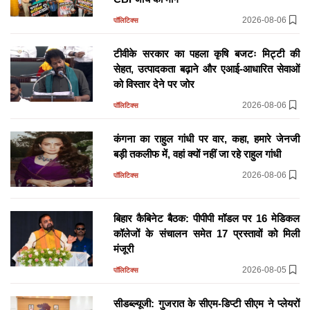
WomensT20 Asia Cup 2026: महिला टी20
2026-08-06
पॉलिटिक्स
एशिया कप का शेड्यूल जारी, 5 सितंबर को होगा
भारत-पाक महामुकाबला
टीवीके सरकार का पहला कृषि बजटः मिट्टी की
10 hours ago
क्रिकेट
सेहत, उत्पादकता बढ़ाने और एआई-आधारित सेवाओं
को विस्तार देने पर जोर
4000 किमी तक की दूरी पर बैठे दुश्मन की खैर नहीं,
2026-08-06
Agni-4 Missile का सफल परीक्षण
पॉलिटिक्स
10 hours ago
देश
कंगना का राहुल गांधी पर वार, कहा, हमारे जेनजी
बड़ी तकलीफ में, वहां क्यों नहीं जा रहे राहुल गांधी
पश्चिम बंगालः महिलाओं को इस दिन से मिलेंगे हर
2026-08-06
महीने 3000 रुपये, अन्नपूर्णा योजना की पहली किस्त
पॉलिटिक्स
होगी जारी
11 hours ago
प्रदेश
बिहार कैबिनेट बैठक: पीपीपी मॉडल पर 16 मेडिकल
कॉलेजों के संचालन समेत 17 प्रस्तावों को मिली
भीलवाड़ा में एएनटीएफ और तस्करों के बीच मुठभेड़,
मंजूरी
जवाबी फायरिंग में एक तस्कर ढेर
2026-08-05
पॉलिटिक्स
13 hours ago
प्रदेश
सीडब्ल्यूजी: गुजरात के सीएम-डिप्टी सीएम ने प्लेयरों
शिक्षा और सामाजिक विकास को मिली नई दिशा,