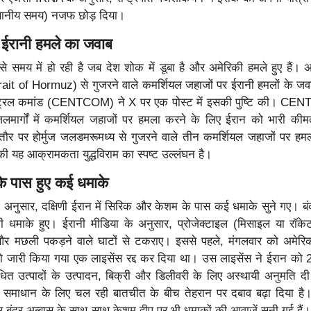
स्थानीय समय) नजफ छोड़ दिया।
 पर ईरानी हमले का जवाब
 समय में हो रही है जब देश शोक में डूबा है और अमेरिकी हमले हुए हैं। अ
rait of Hormuz) से गुजरने वाले कमर्शियल जहाजों पर ईरानी हमलों के जवाब 
ंट्रल कमांड (CENTCOM) ने X पर एक पोस्ट में इसकी पुष्टि की। CE
जलमार्गों में कमर्शियल जहाजों पर हमला करने के लिए ईरान को भारी की
तौर पर होर्मुज जलडमरूमध्य से गुजरने वाले तीन कमर्शियल जहाजों पर ह
ी यह आक्रामकता युद्धविराम का स्पष्ट उल्लंघन है।
े पास हुए कई धमाके
 अनुसार, दक्षिणी ईरान में सिरिक और केशम के पास कई धमाके सुने गए। बं
ं भी धमाके हुए। ईरानी मीडिया के अनुसार, प्रोजेक्टाइल (मिसाइल या रॉक
और मछली पकड़ने वाले घाटों से टकराए। इससे पहले, मंगलवार को अमेरिक
 को जारी किया गया एक लाइसेंस रद्द कर दिया था। उस लाइसेंस ने ईरान को
ित उत्पादों के उत्पादन, बिक्री और डिलीवरी के लिए अस्थायी अनुमति 
म समाधान के लिए चल रही बातचीत के बीच तेहरान पर दबाव बढ़ा दिया है
 बंदर अब्बास के साथ-साथ केशम द्वीप पर भी धमाकों की आवाजें सुनी गई हैं।