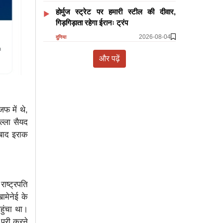
होर्मुज स्ट्रेट पर हमारी स्टील की दीवार,
गिड़गिड़ाता रहेगा ईरानः ट्रंप
2026-08-04
दुनिया
और पढ़ें
फ में थे,
ल्ला सैयद
 बाद इराक
ाष्ट्रपति
खामेनेई के
हुंचा था।
पूरी करने