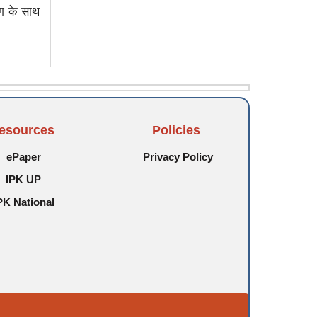
िंग के साथ
esources
Policies
ePaper
Privacy Policy
IPK UP
PK National