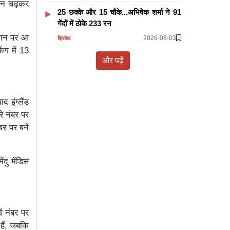
दान चढ़कर
25 छक्के और 15 चौके...अभिषेक शर्मा ने 91
गेंदों में ठोके 233 रन
थान पर आ
2026-08-03
क्रिकेट
िंग में 13
और पढ़ें
द इंग्लैंड
े नंबर पर
बर पर बने
दु मेंडिस
ं नंबर पर
हैं, जबकि