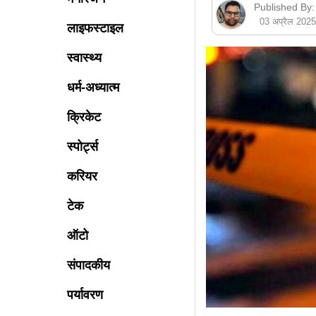
Published By:
03 अप्रैल 202
लाइफस्टाइल
स्वास्थ्य
धर्म-अध्यात्म
क्रिकेट
स्पोर्ट्स
करियर
टेक
ऑटो
संपादकीय
पर्यावरण