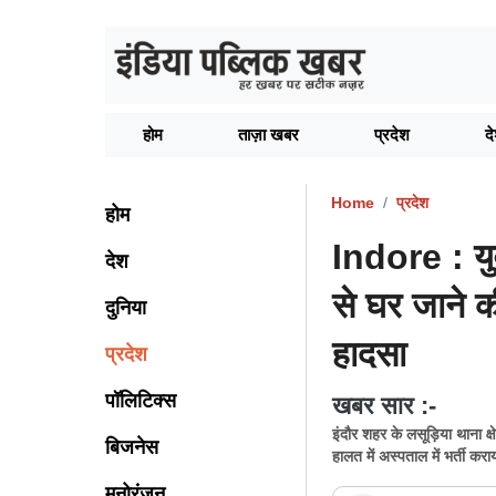
होम
ताज़ा खबर
प्रदेश
द
Home
प्रदेश
होम
Indore : युव
देश
से घर जाने 
दुनिया
हादसा
प्रदेश
पॉलिटिक्स
खबर सार :-
इंदौर शहर के लसूड़िया थाना क्
बिजनेस
हालत में अस्पताल में भर्ती क
मनोरंजन