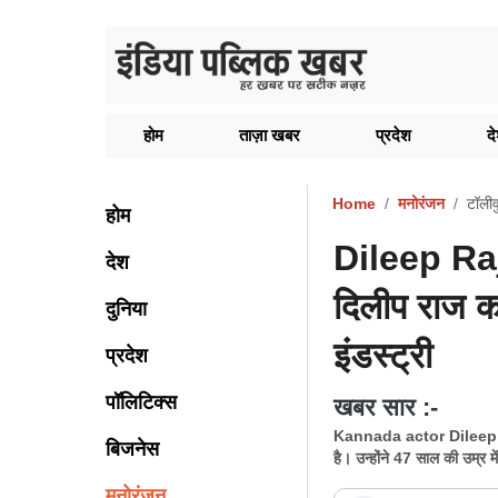
होम
ताज़ा खबर
प्रदेश
द
Home
मनोरंजन
टॉली
होम
Dileep Raj
देश
दिलीप राज का
दुनिया
इंडस्ट्री
प्रदेश
पॉलिटिक्स
खबर सार :-
Kannada actor Dileep Raj 
बिजनेस
है। उन्होंने 47 साल की उम्र 
मनोरंजन