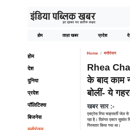
होम
ताज़ा खबर
प्रदेश
द
Home
मनोरंजन
होम
Rhea Chak
देश
के बाद काम न
दुनिया
बोलीं- ये गहरा
प्रदेश
पॉलिटिक्स
खबर सार :-
एक्ट्रेस रिया चक्रवर्ती जेल स
बिजनेस
रहा है। दिवंगत एक्टर सुशांत स
गिरफ्तार किया गया था।
मनोरंजन