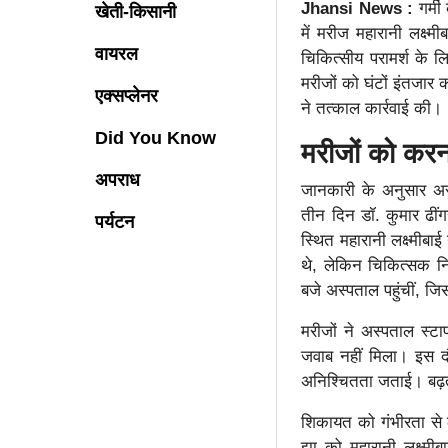
Jhansi News :
गर्मी
खेती-किसानी
में मरीज महारानी लक्ष्
वायरल
चिकित्सीय परामर्श के 
मरीजों को घंटों इंतजार
एक्सप्लेनर
ने तत्काल कार्रवाई की।
Did You Know
मरीजों को करना
अपराध
जानकारी के अनुसार अस्
तीन दिन डॉ. कुमार ढींग
पर्यटन
स्थित महारानी लक्ष्मीब
थे, लेकिन चिकित्सक नि
बजे अस्पताल पहुंचीं, ज
मरीजों ने अस्पताल स्टा
जवाब नहीं मिला। इस द
अनिश्चितता जताई। बढ़ती
शिकायत को गंभीरता से ल
झा को महारानी लक्ष्मी