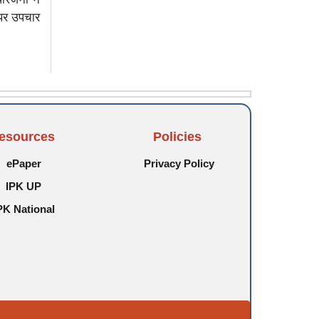
 पर उपचार
esources
Policies
ePaper
Privacy Policy
IPK UP
PK National