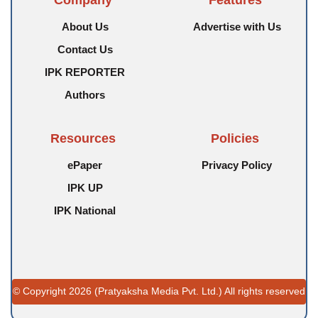
Company
Features
About Us
Advertise with Us
Contact Us
IPK REPORTER
Authors
Resources
Policies
ePaper
Privacy Policy
IPK UP
IPK National
© Copyright 2026 (Pratyaksha Media Pvt. Ltd.) All rights reserved