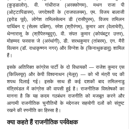
(कुड्डालोर), वी. गांधीराज (अरक्कोणम), मथन राजा पी
(ओट्टापिडारम), जगदेश्वरी के (राजपालयम), एम. विजय बालाजी
(इरोड पूर्व), लोगेश तमिलसेल्वन डी (रासीपुरम), विजय तमिलन
पार्थिबन ए (सेलम दक्षिण), रमेश (श्रीरंगम), कुमार आर (वेलाचेरी),
थेन्नारासु के (श्रीपेरुम्बुदूर), वी. संपत कुमार (कोयंबटूर उत्तर),
मोहम्मद फरवास जे (अरंथांगी), डी. सरथकुमार (तांबरम), एन. मैरी
विल्सन (डॉ. राधाकृष्णन नगर) और विग्नेश के (किनाथुकडावु) शामिल
हैं।
इसके अतिरिक्त कांग्रेस पार्टी के दो विधायकों — राजेश कुमार एस
(किल्लियूर) और केपी विश्वनाथन (मेलूर) — को भी मंत्री पद की
शपथ दिलाई गई। इसके साथ ही कई दशकों बाद तमिलनाडु
मंत्रिमंडल में कांग्रेस की वापसी हुई है। राजनीतिक विश्लेषकों का
मानना है कि यह कदम गठबंधन राजनीति को मजबूत करने और
आगामी राजनीतिक चुनौतियों के मद्देनजर सहयोगी दलों को संतुष्ट
रखने की रणनीति का हिस्सा है।
क्या कहते हैं राजनीतिक पर्यवेक्षक