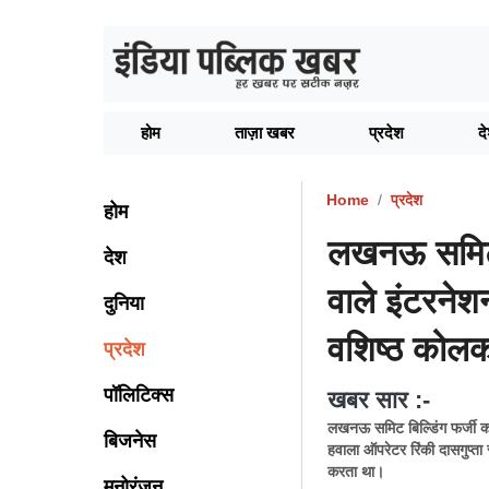
होम
ताज़ा खबर
प्रदेश
द
Home
प्रदेश
होम
लखनऊ समिट ब
देश
वाले इंटरनेश
दुनिया
वशिष्ठ कोलका
प्रदेश
पॉलिटिक्स
खबर सार :-
लखनऊ समिट बिल्डिंग फर्जी कॉल
बिजनेस
हवाला ऑपरेटर रिंकी दासगुप्त
करता था।
मनोरंजन