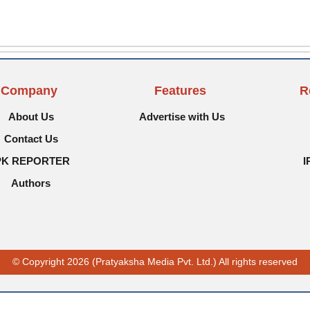
Company
Features
R
About Us
Advertise with Us
Contact Us
PK REPORTER
I
Authors
© Copyright 2026 (Pratyaksha Media Pvt. Ltd.) All rights reserved