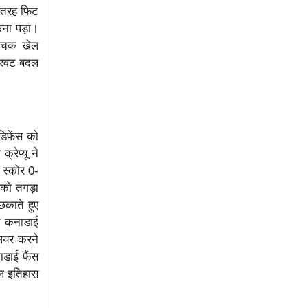
ी तरह फिट
रना पड़ा।
ांचक खेल
करवट बदल
डिफेंस को
रेप्यू ने
स्कोर 0-
 को तगड़ा
छकाते हुए
ाद कनाडाई
लियर करने
नाडाई फैंस
ल इतिहास