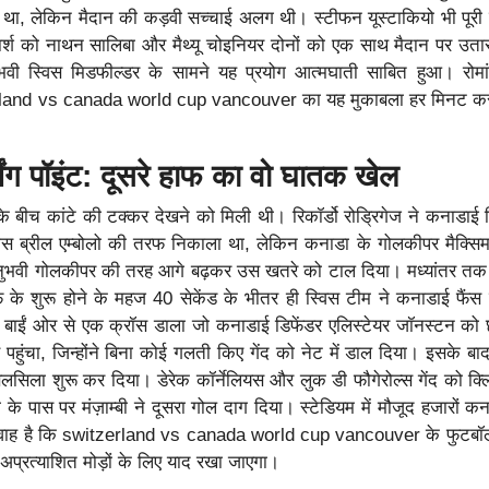
था, लेकिन मैदान की कड़वी सच्चाई अलग थी। स्टीफन यूस्टाकियो भी पूर
ार्श को नाथन सालिबा और मैथ्यू चोइनियर दोनों को एक साथ मैदान पर उता
नुभवी स्विस मिडफील्डर के सामने यह प्रयोग आत्मघाती साबित हुआ। रोम
tzerland vs canada world cup vancouver का यह मुकाबला हर मिनट 
ंग पॉइंट: दूसरे हाफ का वो घातक खेल
ं के बीच कांटे की टक्कर देखने को मिली थी। रिकॉर्डो रोड्रिगेज ने कनाडाई 
ास ब्रील एम्बोलो की तरफ निकाला था, लेकिन कनाडा के गोलकीपर मैक्सिम क्
भवी गोलकीपर की तरह आगे बढ़कर उस खतरे को टाल दिया। मध्यांतर तक 
 के शुरू होने के महज 40 सेकेंड के भीतर ही स्विस टीम ने कनाडाई फैंस
ने बाईं ओर से एक क्रॉस डाला जो कनाडाई डिफेंडर एलिस्टेयर जॉनस्टन को 
ास पहुंचा, जिन्होंने बिना कोई गलती किए गेंद को नेट में डाल दिया। इसके ब
िलसिला शुरू कर दिया। डेरेक कॉर्नेलियस और लुक डी फौगेरोल्स गेंद को क्
ो के पास पर मंज़ाम्बी ने दूसरा गोल दाग दिया। स्टेडियम में मौजूद हजारों क
गवाह है कि switzerland vs canada world cup vancouver के फुटबॉ
 अप्रत्याशित मोड़ों के लिए याद रखा जाएगा।