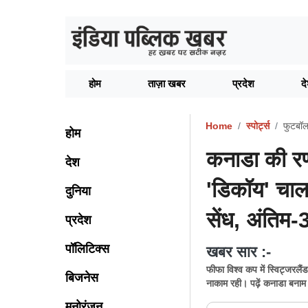
होम
ताज़ा खबर
प्रदेश
द
Home
स्पोर्ट्स
फुटबॉ
होम
कनाडा की रण
देश
'डिकॉय' चाल! 
दुनिया
सेंध, अंतिम-
प्रदेश
पॉलिटिक्स
खबर सार :-
फीफा विश्व कप में स्विट्जरलैं
बिजनेस
नाकाम रही। पढ़ें कनाडा बनाम 
मनोरंजन