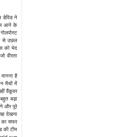
 डेविड ने
पर आने के
 गोलपोस्ट
ीट से उछल
ंस को भेद
 जो वीरता
ा मानना है
मैचों में
ं वैंकूवर
बहुत बड़ा
े और पूरे
 यह देखना
ां का सफर
ंड की टीम