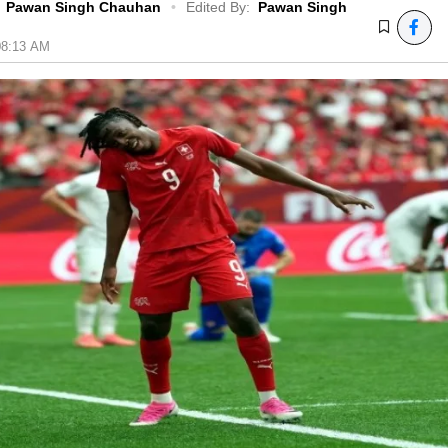
Pawan Singh Chauhan
•
Edited By:
Pawan Singh
 08:13 AM