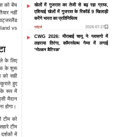
स को बेंच
खेलों में गुजरात का तेजी से बढ़ रहा ग्राफ,
एशियाई खेलों में गुजरात के रिकॉर्ड 9 खिलाड़ी
ैयार नहीं
करेंगे भारत का प्रतिनिधित्व
िट्जरलैंड
2026-07-27
erland vs
स्पोर्ट्स
CWG 2026: मीराबाई चानू ने ग्लासगो में
लहराया तिरंगा, कॉमनवेल्थ गेम्स में लगाई
टा
'गोल्डन हैट्रिक'
2026-07-27
स्पोर्ट्स
ले के लिए
CWG 2026: बिहार के लाल झंडू कुमार ने
फ के शुरू
देश को दिलाया पहला मेडल, सब्जी बेचने से
से को सही
लेकर पदक जीतने तक ऐसा रहा सफर
ुराते हुए
2026-07-25
स्पोर्ट्स
े रूप में
इसी मैदान
और पढ़ें
रना होगा।
मी टीम को
सहारे टीम
्शकों में