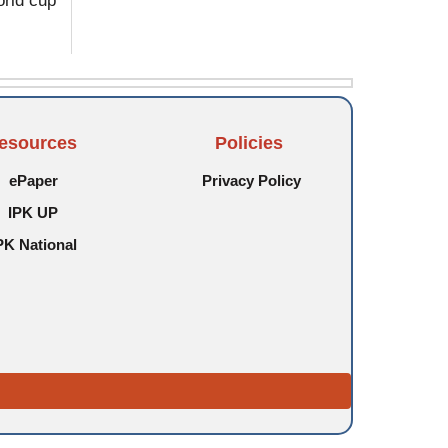
world cup
esources
Policies
ePaper
Privacy Policy
IPK UP
PK National