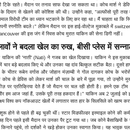
 ही टिके रहते। मैदान पर तनाव साफ देखा जा सकता था। कोच मार्श ने डेवि
 के दिमाग से खेलने की कोशिश की थी। उन्होंने कहा, "अल्फोंसो पूरी तरह त
तेमाल विरोधी टीम का ध्यान भटकाने के लिए कर रहा था। मैं चाहता था कि स्व
 अपनी रणनीति बदले।" लेकिन मैदान पर इस हाई-वोल्टेज मुकाबले में switz
couver की इस जंग में स्विस कोच मुरात याकिन की सेना डिगी नहीं।
ों ने बदला खेल का रुख, बीसी प्लेस में सन्ना
त याकिन की 'नाती' (Nati) ने गजब का खेल दिखाया। याकिन ने इस मुकाब
ं चार बड़े बदलाव किए थे और उनका यह दांव बिल्कुल सटीक बैठा। दूसरे हा
ट के भीतर रूबेन वर्गास और जोहान मंज़ाम्बी ने गोल दागकर कोच के भरो
च से डेविस को लेकर मार्श की चाल के बारे में पूछा गया, तो उन्होंने मुस्क
़ पर प्रतिक्रिया देते हैं जो मैदान पर चल रही होती है। हमने एक टीम क
 और हम आज जहां हैं, उसके पूरी तरह हकदार हैं।" याकिन अब 2 जुलाई को 
लक्ष्य विश्व कप नॉकआउट खेलों में लगातार सात हार के सिलसिले को खत्म क
 शुरू होने से पहले ही बढ़ चुकी थीं। स्टार मिडफील्डर इस्माइल कोने की क
ह दिन पहले इसी मैदान पर उनका पैर टूट गया था। जब कोने बैसाखियों के 
िनारे पहुंचे, तो दर्शकों ने खड़े होकर उनका स्वागत किया। यह भावुक पल दर