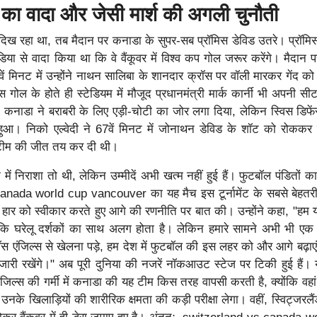
 का वादा और जेसी मार्श की अगली चुनौती
िख रहा था, तब मैदान पर कनाडा के सुपर-सब प्रॉमिस डेविड उतरे। प्रॉमिस
डिया से वादा किया था कि वे वैंकूवर में विश्व कप गोल जरूर करेंगे। मैदान 
 मिनट में उन्होंने नाथन सालिबा के शानदार क्रॉस पर वॉली मारकर गेंद को
स गोल के होते ही स्टेडियम में मौजूद प्रधानमंत्री मार्क कार्नी भी अपनी स
ं कनाडा ने बराबरी के लिए एड़ी-चोटी का जोर लगा दिया, लेकिन स्विस डिफे
हुआ। निको एल्वेदी ने 67वें मिनट में जोनाथन डेविड के शॉट को रोककर
 टीम की जीत तय कर दी थी।
में निराशा तो थी, लेकिन उम्मीदें अभी खत्म नहीं हुई हैं। फुटबॉल पंडितों क
ada world cup vancouver का यह मैच इस टूर्नामेंट के सबसे बेहतरीन 
 हार को स्वीकार करते हुए आगे की रणनीति पर बात की। उन्होंने कहा, "हम यही
योंकि घरेलू दर्शकों का साथ अलग होता है। लेकिन हमारे सामने अभी भी एक 
ॉस एंजिल्स से खेलना पड़े, हम देश में फुटबॉल की इस लहर को और आगे बढ़ाएंग
जारी रखेंगे।" अब पूरी दुनिया की नजरें नॉकआउट स्टेज पर टिकी हुई हैं।
जिल्स की गर्मी में कनाडा की यह टीम किस तरह वापसी करती है, क्योंकि वह
के खिलाड़ियों की शारीरिक क्षमता की कड़ी परीक्षा लेगा। वहीं, स्विट्जरलै