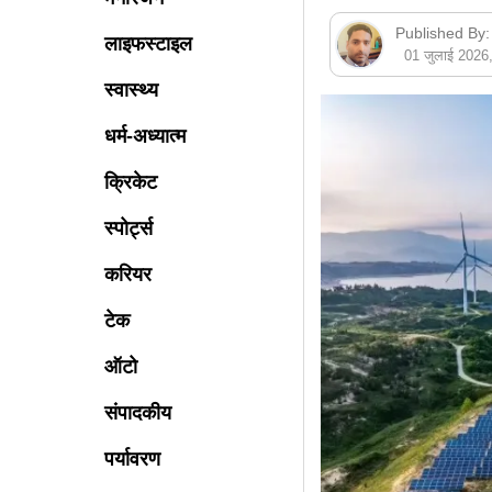
Published By:
लाइफस्टाइल
01 जुलाई 202
स्वास्थ्य
धर्म-अध्यात्म
क्रिकेट
स्पोर्ट्स
करियर
टेक
ऑटो
संपादकीय
पर्यावरण