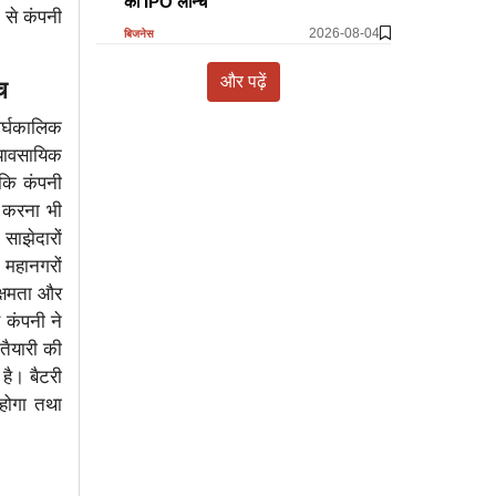
का IPO लॉन्च
ि से कंपनी
2026-08-04
बिजनेस
और पढ़ें
च
ीर्घकालिक
्यावसायिक
ा कि कंपनी
त करना भी
साझेदारों
महानगरों
क्षमता और
 कंपनी ने
 तैयारी की
 है। बैटरी
 होगा तथा