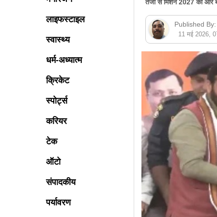
तेजी से मिशन 2027 की ओर ब
लाइफस्टाइल
Published By:
11 मई 2026, 
स्वास्थ्य
धर्म-अध्यात्म
क्रिकेट
स्पोर्ट्स
करियर
टेक
ऑटो
संपादकीय
पर्यावरण