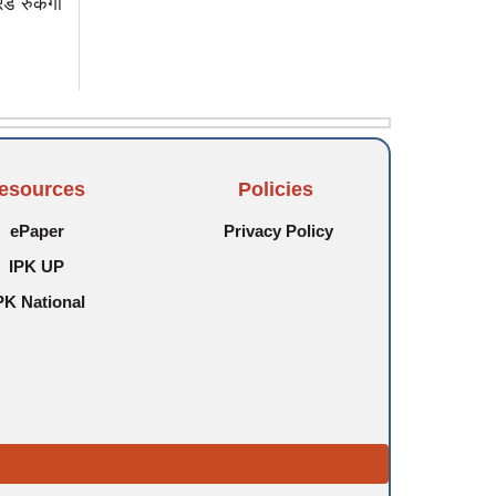
ेड रुकेगी
esources
Policies
ePaper
Privacy Policy
IPK UP
PK National