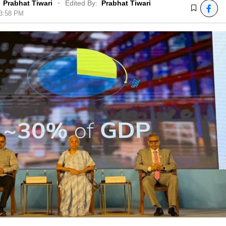
Prabhat Tiwari
•
Edited By:
Prabhat Tiwari
03:58 PM