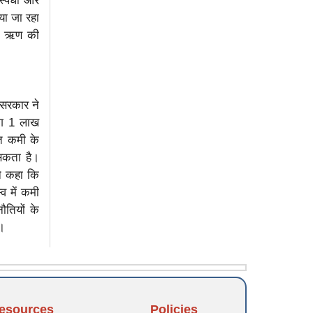
्पर्धी और
या जा रहा
के ऋण की
ए सरकार ने
गभग 1 लाख
ित कमी के
 सकता है।
ंने कहा कि
व में कमी
ौतियों के
ी।
esources
Policies