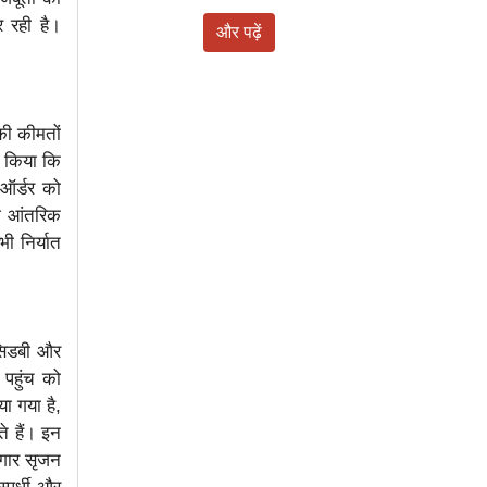
 रही है।
और पढ़ें
।
 की कीमतों
्ट किया कि
 ऑर्डर को
की आंतरिक
ी निर्यात
 सिडबी और
ण पहुंच को
ा गया है,
े हैं। इन
जगार सृजन