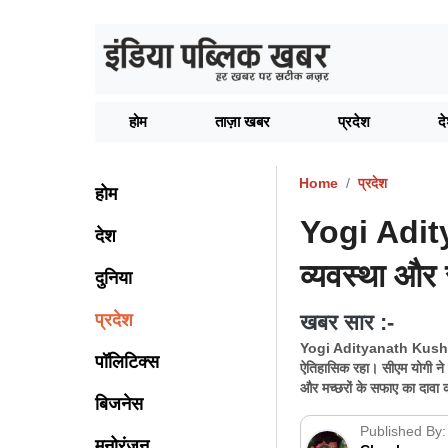
होम
ताज़ा खबर
प्रदेश
द
Home
प्रदेश
होम
Yogi Adit
देश
व्यवस्था और स
दुनिया
प्रदेश
खबर सार :-
Yogi Adityanath Kushinagar
पॉलिटिक्स
ऐतिहासिक रहा। सीएम योगी ने
और मच्छरों के सफाए का दावा 
बिजनेस
Published By:
मनोरंजन