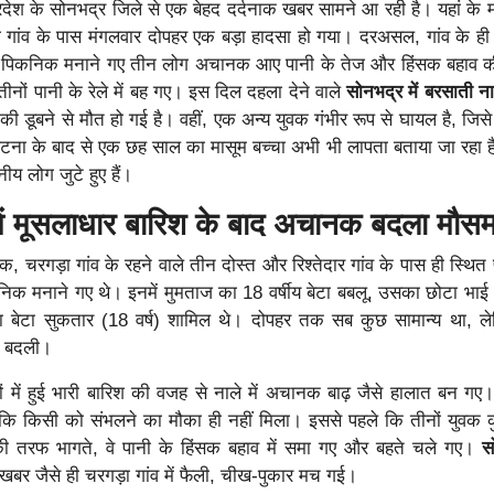
्रदेश के सोनभद्र जिले से एक बेहद दर्दनाक खबर सामने आ रही है। यहां के म
रगड़ा गांव के पास मंगलवार दोपहर एक बड़ा हादसा हो गया। दरअसल, गांव के ही
ें पिकनिक मनाने गए तीन लोग अचानक आए पानी के तेज और हिंसक बहाव की
ीनों पानी के रेले में बह गए। इस दिल दहला देने वाले
सोनभद्र में बरसाती न
की डूबने से मौत हो गई है। वहीं, एक अन्य युवक गंभीर रूप से घायल है, जिस
। घटना के बाद से एक छह साल का मासूम बच्चा अभी भी लापता बताया जा रहा 
ीय लोग जुटे हुए हैं।
 में मूसलाधार बारिश के बाद अचानक बदला मौस
, चरगड़ा गांव के रहने वाले तीन दोस्त और रिश्तेदार गांव के पास ही स्थित 
िक मनाने गए थे। इनमें मुमताज का 18 वर्षीय बेटा बबलू, उसका छोटा भ
का बेटा सुकतार (18 वर्ष) शामिल थे। दोपहर तक सब कुछ सामान्य था, ल
 बदली।
्रों में हुई भारी बारिश की वजह से नाले में अचानक बाढ़ जैसे हालात बन गए
ा कि किसी को संभलने का मौका ही नहीं मिला। इससे पहले कि तीनों युव
न की तरफ भागते, वे पानी के हिंसक बहाव में समा गए और बहते चले गए।
स
बर जैसे ही चरगड़ा गांव में फैली, चीख-पुकार मच गई।