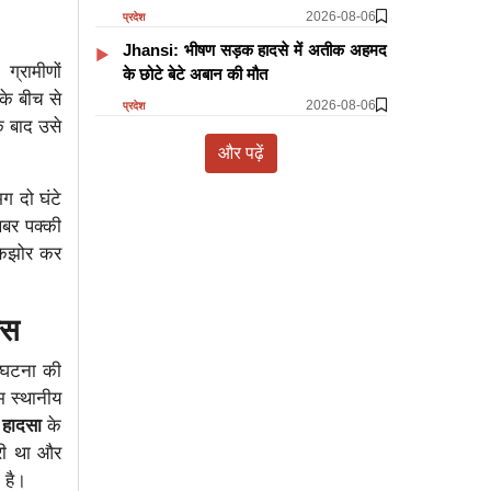
2026-08-06
प्रदेश
Jhansi: भीषण सड़क हादसे में अतीक अहमद
ग्रामीणों
के छोटे बेटे अबान की मौत
के बीच से
2026-08-06
प्रदेश
े बाद उसे
और पढ़ें
ग दो घंटे
खबर पक्की
झकझोर कर
िस
 घटना की
म स्थानीय
 हादसा
के
ारी था और
 है।