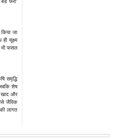
बेड फरो’
।
ण किया जा
ही सूक्ष्म
ें भी फसल
षि समृद्धि
 जबकि शेष
ित खाद और
ैसे जैविक
ी की लागत