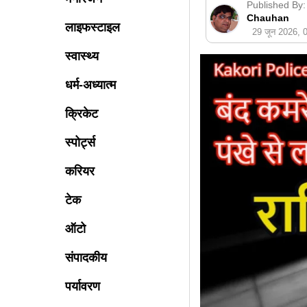
Published By:
Chauhan
लाइफस्टाइल
29 जून 2026,
स्वास्थ्य
धर्म-अध्यात्म
क्रिकेट
स्पोर्ट्स
करियर
टेक
ऑटो
संपादकीय
पर्यावरण