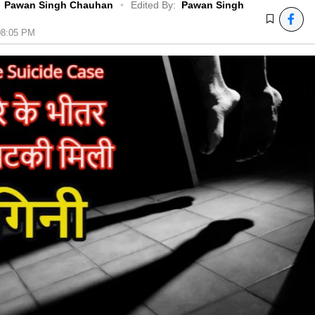
Pawan Singh Chauhan
•
Edited By:
Pawan Singh
 08:05 PM