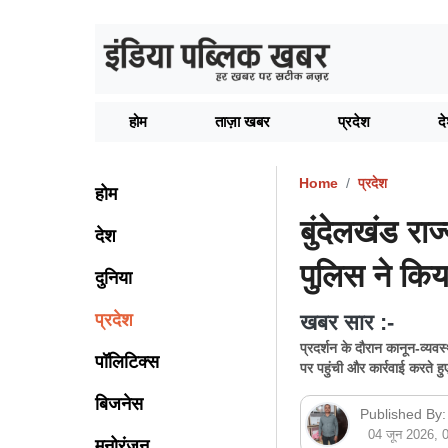
होम
ताज़ा खबर
प्रदेश
द
Home
प्रदेश
होम
बुंदेलखंड राज
देश
पुलिस ने किय
दुनिया
प्रदेश
खबर सार :-
प्रदर्शन के दौरान कानून-व्य
पॉलिटिक्स
पर पहुंची और कार्रवाई करते ह
बिजनेस
Published By:
04 जून 2026,
मनोरंजन