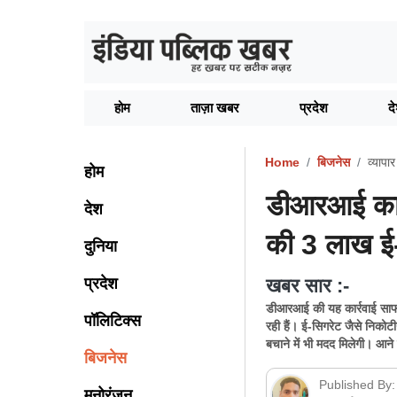
होम
ताज़ा खबर
प्रदेश
द
Home
बिजनेस
व्यापार
होम
डीआरआई का 
देश
की 3 लाख ई-स
दुनिया
प्रदेश
खबर सार :-
डीआरआई की यह कार्रवाई साफ स
पॉलिटिक्स
रही हैं। ई-सिगरेट जैसे निकोट
बचाने में भी मदद मिलेगी। आने
बिजनेस
Published By:
मनोरंजन