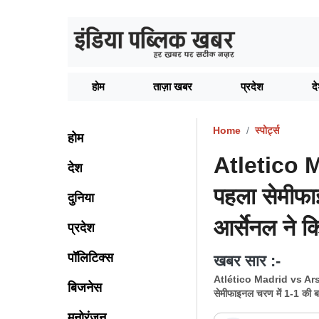
होम
ताज़ा खबर
प्रदेश
द
Home
स्पोर्ट्स
होम
Atletico M
देश
पहला सेमीफा
दुनिया
आर्सेनल ने 
प्रदेश
पॉलिटिक्स
खबर सार :-
Atlético Madrid vs Arsen
बिजनेस
सेमीफाइनल चरण में 1-1 की बर
मनोरंजन