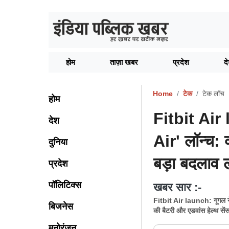
होम
ताज़ा खबर
प्रदेश
द
Home
टेक
टेक लॉच
होम
Fitbit Air 
देश
Air' लॉन्च: क
दुनिया
बड़ा बदलाव 
प्रदेश
पॉलिटिक्स
खबर सार :-
Fitbit Air launch: गूगल ने 
बिजनेस
की बैटरी और एडवांस हेल्थ से
मनोरंजन