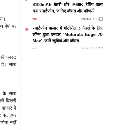
8100mAh बैटरी और IP69K रेटिंग वाला
नया स्मार्टफोन, जानिए कीमत और फीचर्स
िधा।
2026-07-22
टेक
्थ ऐप' पर
स्मार्टफोन बाजार में मोटोरोला : गेमर्स के लिए
लॉन्च हुआ दमदार 'Motorola Edge 70
Max', जानें खूबियां और कीमत
2026-07-20
टेक
की फास्ट
सैमसंग गैलेक्सी अनपैक्ड इवेंट से पहले लीक हुए
फोटो: Galaxy Watch Ultra 2 में मिलेगी
ा है। साथ
5,000 निट्स ब्राइटनेस और पावरफुल
चिपसेट
2026-07-20
टेक
ी के साथ
और पढ़ें
ी बिक्री
बाजार में
िटबिट एयर
्यता नहीं