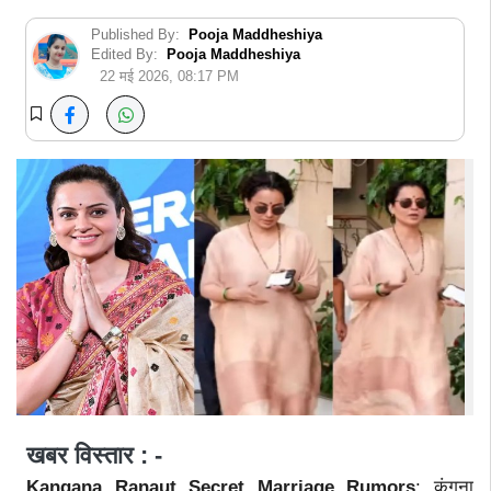
Published By:
Pooja Maddheshiya
Edited By:
Pooja Maddheshiya
22 मई 2026, 08:17 PM
खबर विस्तार : -
Kangana Ranaut Secret Marriage Rumors
: कंगना