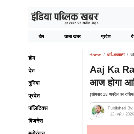
होम
ताज़ा खबर
प्रदेश
द
Home
धर्म-अध्यात्म
र
होम
Aaj Ka Ras
देश
आज होगा आर्
दुनिया
(सोमवार 13 अप्रैल का राशि
प्रदेश
पॉलिटिक्स
Published By:
12 अप्रैल 202
बिजनेस
मनोरंजन