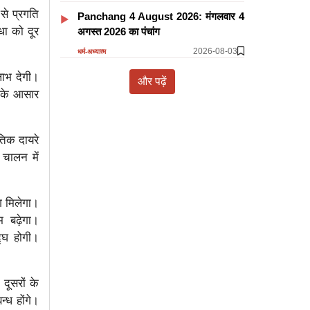
से प्रगति
Panchang 4 August 2026: मंगलवार 4
धा को दूर
अगस्त 2026 का पंचांग
2026-08-03
धर्म-अध्यात्म
लाभ देगी।
और पढ़ें
े के आसार
तिक दायरे
 चालन में
ग मिलेगा।
म बढ़ेगा।
्घि होगी।
ूसरों के
्ध होंगे।