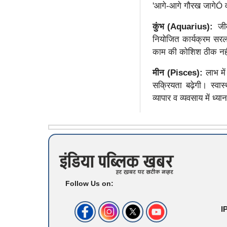
'आगे-आगे गौरख जागेÓ व
कुंभ (Aquarius):
जीव
नियोजित कार्यक्रम सरलत
काम की कोशिश ठीक नहीं।
मीन (Pisces):
लाभ मे
सक्रियता बढ़ेगी। स्वास
व्यापार व व्यवसाय में ध
Follow Us on:
I