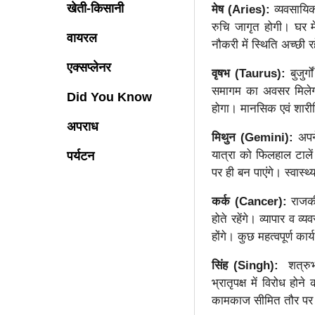
खेती-किसानी
मेष (Aries):
व्यवसायिक
रुचि जागृत होगी। घर म
वायरल
नौकरी में स्थिति अच्छी
एक्सप्लेनर
वृषभ (Taurus):
बुजुर
समागम का अवसर मिलेगा
Did You Know
होगा। मानसिक एवं शारीर
अपराध
मिथुन (Gemini):
अपन
यात्रा को फिलहाल टाले
पर्यटन
पर ही बन पाएंगे। स्वास्
कर्क (Cancer):
राजकी
होते रहेंगे। व्यापार व व्
होंगे। कुछ महत्वपूर्ण 
सिंह (Singh):
शत्रुभ
भ्रातृपक्ष में विरोध ह
कामकाज सीमित तौर पर ह