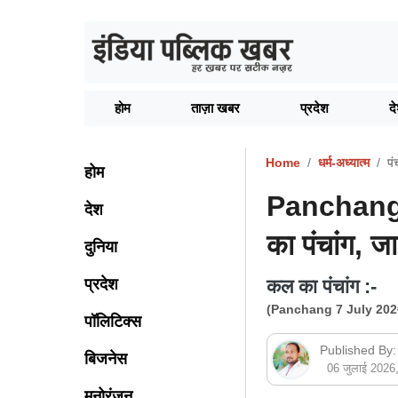
होम
ताज़ा खबर
प्रदेश
द
Home
धर्म-अध्यात्म
पं
होम
Panchang 
देश
का पंचांग, जान
दुनिया
प्रदेश
कल का पंचांग :-
(Panchang 7 July 202
पॉलिटिक्स
Published By:
बिजनेस
06 जुलाई 202
मनोरंजन