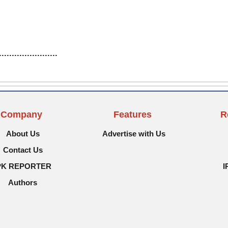
.......................
Company
Features
R
About Us
Advertise with Us
Contact Us
PK REPORTER
I
Authors