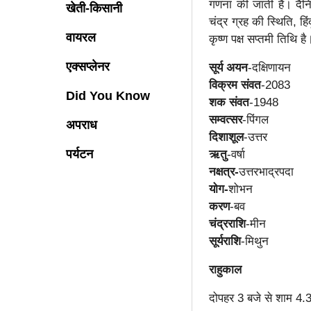
गणना की जाती है। दैनिक 
खेती-किसानी
चंद्र ग्रह की स्थिति, ह
वायरल
कृष्ण पक्ष सप्तमी तिथि
एक्सप्लेनर
सूर्य अयन
-दक्षिणायन
विक्रम संवत
-2083
Did You Know
शक संवत
-1948
सम्वत्सर
-पिंगल
अपराध
दिशाशूल
-उत्तर
पर्यटन
ऋतु
-वर्षा
नक्षत्र-
उत्तरभाद्रपदा
योग-
शोभन
करण
-बव​​​​​​​
चंद्रराशि
-मीन
सूर्यराशि
-मिथुन
राहुकाल
दोपहर 3 बजे से शाम 4