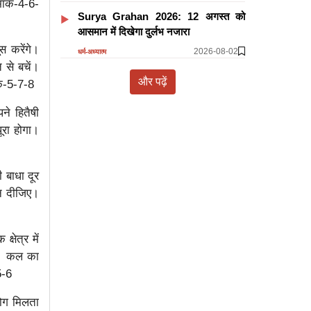
भांक-4-6-
Surya Grahan 2026: 12 अगस्त को
आसमान में दिखेगा दुर्लभ नजारा
स करेंगे।
2026-08-02
धर्म-अध्यात्म
ि से बचें।
और पढ़ें
ंक-5-7-8
ने हितैषी
ूरा होगा।
ी बाधा दूर
ान दीजिए।
्षेत्र में
गी। कल का
5-6
योग मिलता