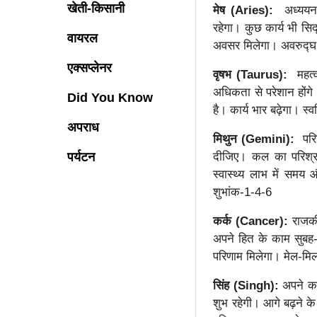
खेती-किसानी
मेष (Aries):
अध्ययन-
रहेगा। कुछ कार्य भी सिद
वायरल
अवसर मिलेगा। अवरुद्घ का
एक्सप्लेनर
वृषभ (Taurus):
महत्व
अधिकता से परेशान होंगे
Did You Know
है। कार्य भार बढ़ेगा। स
अपराध
मिथुन (Gemini):
परि
दीजिए। कल का परिश्रम
पर्यटन
स्वास्थ्य लाभ में समय
शुभांक-1-4-6
कर्क (Cancer):
राजकी
अपने हित के काम सुबह-स
परिणाम मिलेगा। मेल-मि
सिंह (Singh):
अपने का
शुभ रहेगी। आगे बढ़ने क