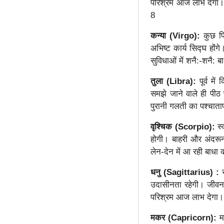
परिश्रम आज लाभ देगा। अ
8
कन्या (Virgo):
कुछ प
अभिष्ट कार्य सिद्घ होंग
सुविधाओं में शनै:-शनै:
तुला (Libra):
पूर्व म
समझे जाने वाले ही पीठ 
पुरानी गलती का पश्चाताप 
वृश्चिक (Scorpio):
स्
होगी। बाहरी और अंदरू
लेन-देन में आ रही बाधा 
धनु (Sagittarius) :
उदासीनता रहेगी। जीवनस
परिश्रम आज लाभ देगा। 
मकर (Capricorn):
मन