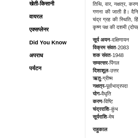
खेती-किसानी
तिथि, वार, नक्षत्र, कर
गणना की जाती है। दैनिक 
वायरल
चंद्र ग्रह की स्थिति, ह
कृष्ण पक्ष की दशमी (द
एक्सप्लेनर
सूर्य अयन
-दक्षिणायन
Did You Know
विक्रम संवत
-2083
अपराध
शक संवत
-1948
सम्वत्सर
-पिंगल
पर्यटन
दिशाशूल
-उत्तर
ऋतु
-ग्रीष्म
नक्षत्र-
पूर्वाभाद्रपदा
योग-
वैधृति
करण
-विष्टि
चंद्रराशि
-कुंभ
सूर्यराशि
-मेष
राहुकाल