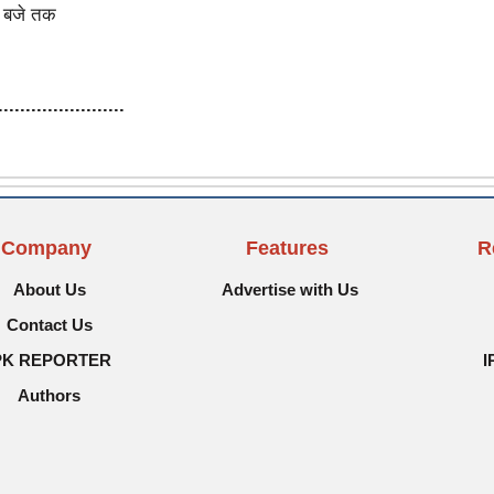
0 बजे तक
.......................
Company
Features
R
About Us
Advertise with Us
Contact Us
PK REPORTER
I
Authors