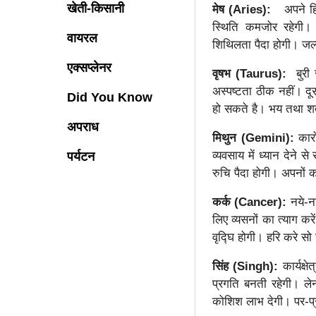
खेती-किसानी
मेष (Aries):
अपने हित
स्थिति कमजोर रहेगी।
वायरल
शिथिलता पैदा होगी। जल्
एक्सप्लेनर
वृषभ (Taurus):
बुरी 
अस्पष्टता ठीक नहीं। दूसर
Did You Know
हो सकते है। भय तथा शत्
अपराध
मिथुन (Gemini):
कार
व्यवसाय में ध्यान देने
पर्यटन
रुचि पैदा होगी। अपनों क
कर्क (Cancer):
नये-नय
लिए व्यसनों का त्याग क
वृद्घि होगी। हरि करे सो
सिंह (Singh):
कार्यक्ष
प्रगति बनती रहेगी। लेन
कोशिश लाभ देगी। पर-प्