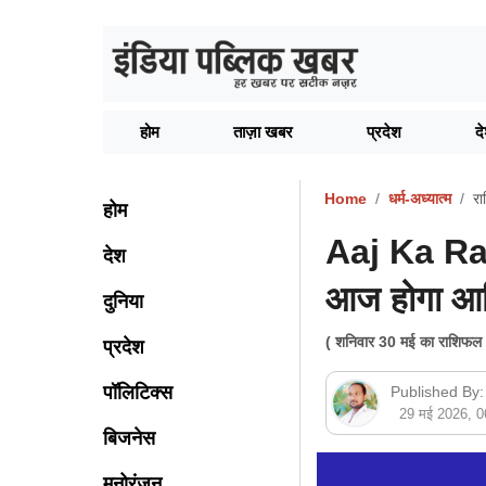
होम
ताज़ा खबर
प्रदेश
द
Home
धर्म-अध्यात्म
र
होम
Aaj Ka Ras
देश
आज होगा आर्
दुनिया
( शनिवार 30 मई का राशिफल।
प्रदेश
पॉलिटिक्स
Published By:
29 मई 2026, 
बिजनेस
मनोरंजन