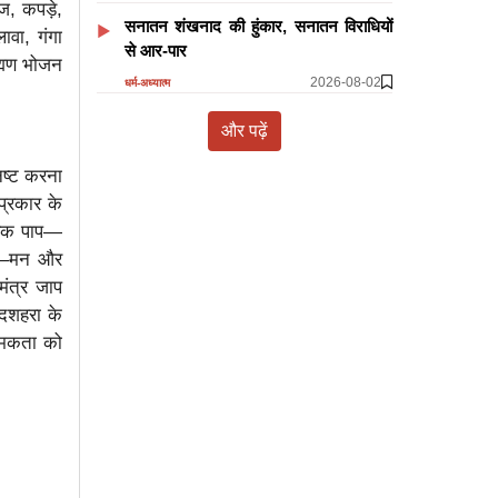
ज, कपड़े,
सनातन शंखनाद की हुंकार, सनातन विराधियों
ावा, गंगा
से आर-पार
ह्मण भोजन
2026-08-02
धर्म-अध्यात्म
और पढ़ें
नष्ट करना
प्रकार के
कायिक पाप—
पाप—मन और
मंत्र जाप
 दशहरा के
ात्मकता को