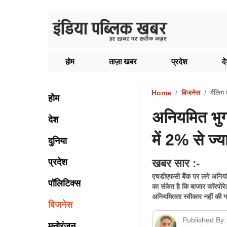
होम
ताज़ा खबर
प्रदेश
द
Home
बिजनेस
बैंकिं
होम
अनियमित भुग
देश
में 2% से ज्य
दुनिया
प्रदेश
खबर सार :-
एचडीएफसी बैंक पर लगे अनियमित 
पॉलिटिक्स
का संकेत है कि बाजार कॉरपोर
अनियमितता स्वीकार नहीं की ग
बिजनेस
Published By:
मनोरंजन