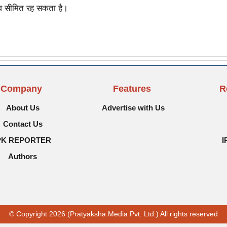
ाव सीमित रह सकता है।
Company
Features
R
About Us
Advertise with Us
Contact Us
PK REPORTER
I
Authors
© Copyright 2026 (Pratyaksha Media Pvt. Ltd.) All rights reserved