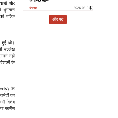
का IPO लॉन्च
ियाओं और
2026-08-04
बिजनेस
ें भुगतान
ों बल्कि
और पढ़ें
ा हुई थी।
ी उल्लेख
ामने नहीं
वेशकों के
borty) के
मतभेदों का
िसी विशेष
र गवर्नेंस